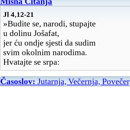
Misna Čitanja
,
Jl 4
12-21
»Budite se, narodi, stupajte
u dolinu Jošafat,
jer ću ondje sjesti da sudim
svim okolnim narodima.
Hvatajte se srpa:
ljetina je zrela.
Ustanite, siđite:
Časoslov:
Jutarnja, Večernja, Povečer
tijesak je pun,
prelijevaju se kace,
jer je velika zloća njihova.«
Mnoštvo, mnoštvo
u Dolini odluke!