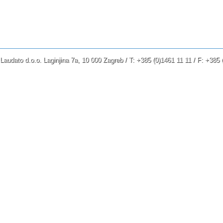
Da, blizu je dan Gospodinov
u Dolini odluke!
Sunce i mjesec pomrčaše,
zvijezde potamnješe.
Laudato d.o.o. Laginjina 7a, 10 000 Zagreb / T: +385 (0)1461 11 11 / F: +38
Gospodin grmi sa Siona,
glas diže iz Jeruzalema;
nebo se i zemlja tresu.
Ali je Gospodin utočište svome naro
i zaštita sinovima Izraela.
»Znat ćete tada da sam ja Gospodin 
što stoluje na Sionu, svetoj gori svojo
Jeruzalem će biti svetište,