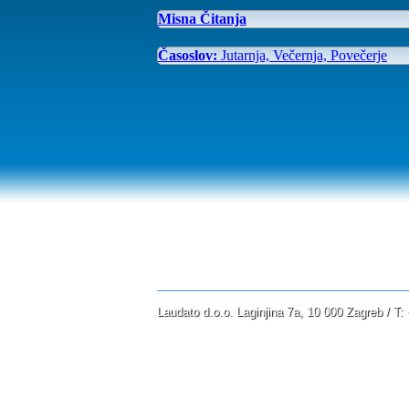
Misna Čitanja
Časoslov:
Jutarnja, Večernja, Povečerje
Laudato d.o.o. Laginjina 7a, 10 000 Zagreb / T