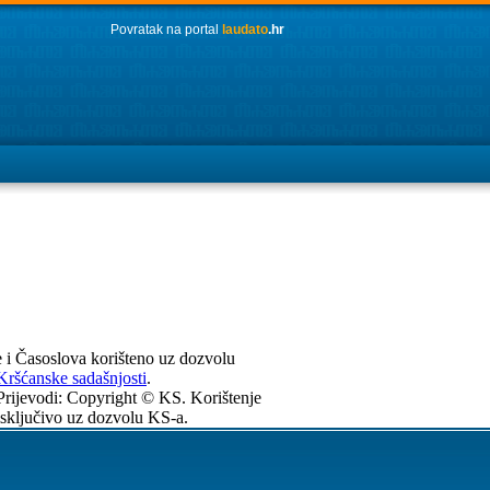
Povratak na portal
laudato
.hr
e i Časoslova korišteno uz dozvolu
Kršćanske sadašnjosti
.
Prijevodi: Copyright © KS. Korištenje
isključivo uz dozvolu KS-a.