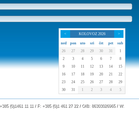
<
KOLOVOZ 2026
>
ned
pon
uto
sri
čet
pet
sub
26
27
28
29
30
31
1
2
3
4
5
6
7
8
9
10
11
12
13
14
15
16
17
18
19
20
21
22
23
24
25
26
27
28
29
30
31
1
2
3
4
5
: +385 (0)1461 11 11 / F: +385 (0)1 461 27 22 / OIB: 86303026965 / W:
www.lau