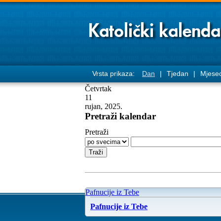
Vrsta prikaza:
Dan
|
Tjedan
|
Mjese
Četvrtak
11
rujan, 2025.
Pretraži kalendar
Pretraži
Pafnucije iz Tebe
Pafnucije iz Tebe