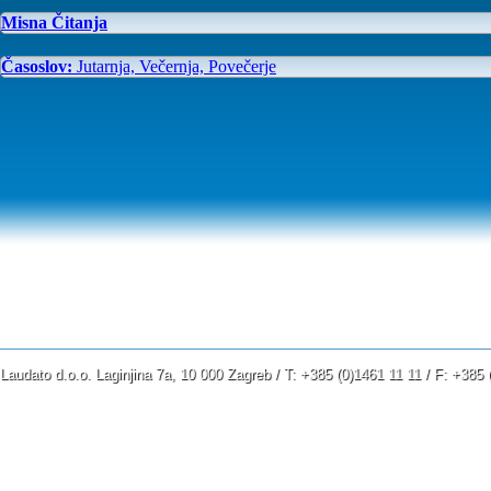
Misna Čitanja
Časoslov:
Jutarnja, Večernja, Povečerje
Laudato d.o.o. Laginjina 7a, 10 000 Zagreb / T: +385 (0)1461 11 11 / F: +38