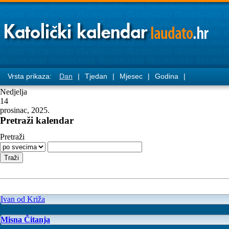
Vrsta prikaza:
Dan
|
Tjedan
|
Mjesec
|
Godina
|
Nedjelja
14
prosinac, 2025.
Pretraži kalendar
Pretraži
Ivan od Križa
Misna Čitanja