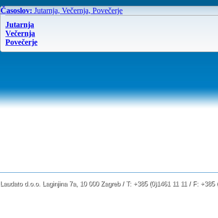
Časoslov:
Jutarnja, Večernja, Povečerje
Jutarnja
Večernja
Povečerje
Laudato d.o.o. Laginjina 7a, 10 000 Zagreb / T: +385 (0)1461 11 11 / F: +38