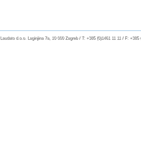
kao cedri pokraj voda!
Iz potomstva junak mu izlazi,
nad mnogim on vlada narodima.
Kralj će njegov nadvisit’ Agaga,
Laudato d.o.o. Laginjina 7a, 10 000 Zagreb / T: +385 (0)1461 11 11 / F: +38
uzdiže se kraljevstvo njegovo.
I poče svoju pjesmu i reče:
»Proročan
Beorova,
proročanstvo čovjeka pronicava pogl
proročanstvo onoga koji riječi
Božje sluša,
koji poznaje mudrost Svevišnjega,
koji vidi viđenja Svesilnoga,
koji pada i oči mu se otvaraju.