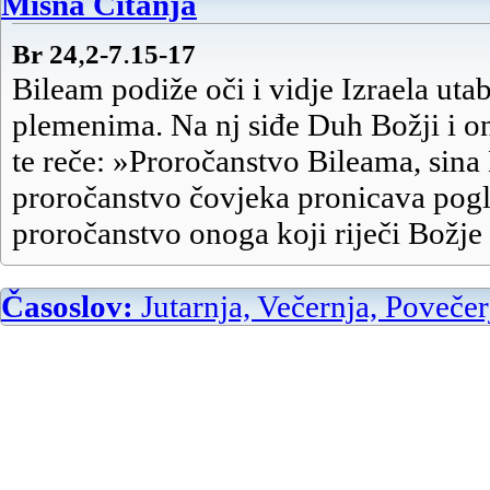
Misna Čitanja
,
.
Br 24
2-7
15-17
Bileam podiže oči i vidje Izraela ut
plemenima. Na nj siđe Duh Božji i o
te reče:
»Proročanstvo Bileama, sina
proročanstvo čovjeka pronicava pogl
proročanstvo onoga koji riječi Božje 
koji vidi viđenja Svesilnoga,
koji pada i oči mu se otvaraju.
Časoslov:
Jutarnja, Večernja, Povečer
Kako su lijepi ti šatori, Jakove,
i stanovi tvoji, Izraele!
Kao dolovi što se steru,
kao vrtovi uz obalu rijeke,
kao aloje što ih Gospodin posadi,