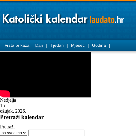
Vrsta prikaza:
Dan
|
Tjedan
|
Mjesec
|
Godina
|
Nedjelja
15
ožujak, 2026.
Pretraži kalendar
Pretraži