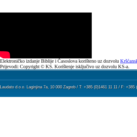
Elektroničko izdanje Biblije i Časoslova korišteno uz dozvolu
Kršćansk
Prijevodi: Copyright © KS. Korištenje isključivo uz dozvolu KS-a.
Laudato d.o.o. Laginjina 7a, 10 000 Zagreb / T: +385 (0)1461 11 11 / F: +38