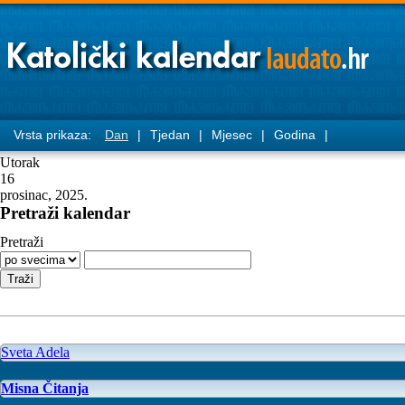
Vrsta prikaza:
Dan
|
Tjedan
|
Mjesec
|
Godina
|
Utorak
16
prosinac, 2025.
Pretraži kalendar
Pretraži
Sveta Adela
Misna Čitanja