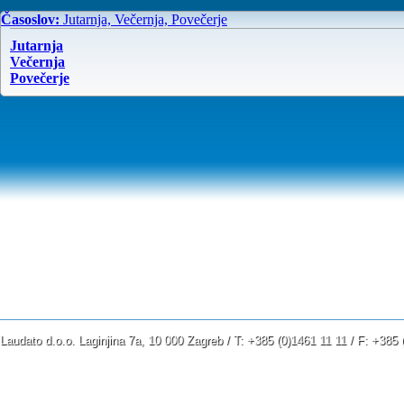
Časoslov:
Jutarnja, Večernja, Povečerje
Jutarnja
Večernja
Povečerje
Laudato d.o.o. Laginjina 7a, 10 000 Zagreb / T: +385 (0)1461 11 11 / F: +38