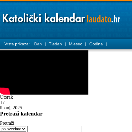
Vrsta prikaza:
Dan
|
Tjedan
|
Mjesec
|
Godina
|
Utorak
17
lipanj, 2025.
Pretraži kalendar
Pretraži