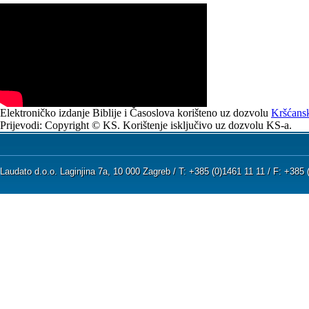
Elektroničko izdanje Biblije i Časoslova korišteno uz dozvolu
Kršćansk
Prijevodi: Copyright © KS. Korištenje isključivo uz dozvolu KS-a.
Laudato d.o.o. Laginjina 7a, 10 000 Zagreb / T: +385 (0)1461 11 11 / F: +38