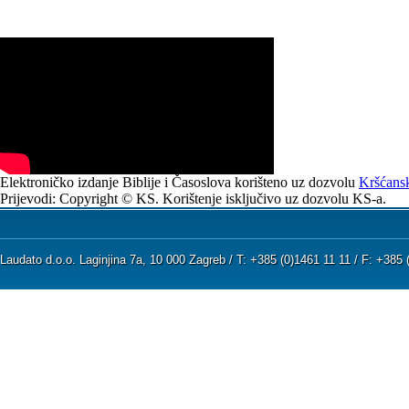
Elektroničko izdanje Biblije i Časoslova korišteno uz dozvolu
Kršćansk
Prijevodi: Copyright © KS. Korištenje isključivo uz dozvolu KS-a.
Laudato d.o.o. Laginjina 7a, 10 000 Zagreb / T: +385 (0)1461 11 11 / F: +38