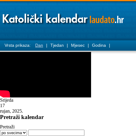
Vrsta prikaza:
Dan
|
Tjedan
|
Mjesec
|
Godina
|
Srijeda
17
rujan, 2025.
Pretraži kalendar
Pretraži