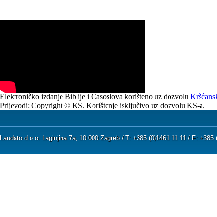
Elektroničko izdanje Biblije i Časoslova korišteno uz dozvolu
Kršćansk
Prijevodi: Copyright © KS. Korištenje isključivo uz dozvolu KS-a.
Laudato d.o.o. Laginjina 7a, 10 000 Zagreb / T: +385 (0)1461 11 11 / F: +38