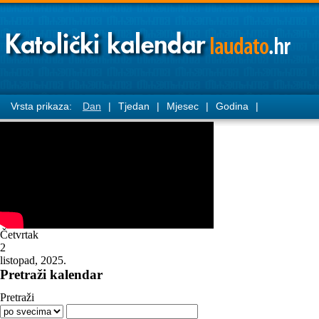
Vrsta prikaza:
Dan
|
Tjedan
|
Mjesec
|
Godina
|
Četvrtak
2
listopad, 2025.
Pretraži kalendar
Pretraži