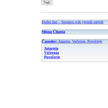
Dušni dan – Spomen svih vjernih mrtvih
Misna Čitanja
Časoslov:
Jutarnja, Večernja, Povečerje
Jutarnja
Večernja
Povečerje