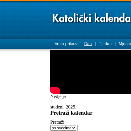
Vrsta prikaza:
Dan
|
Tjedan
|
Mjese
Nedjelja
2
studeni, 2025.
Pretraži kalendar
Pretraži