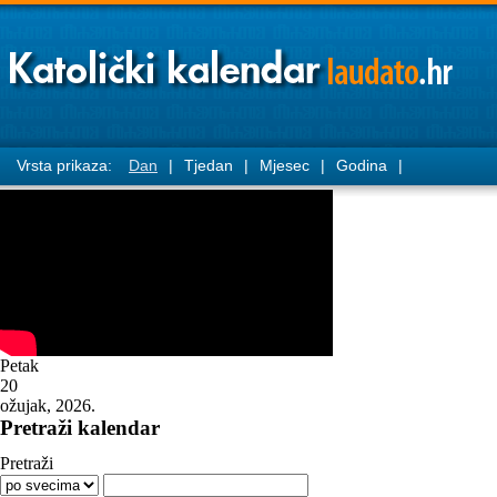
Vrsta prikaza:
Dan
|
Tjedan
|
Mjesec
|
Godina
|
Petak
20
ožujak, 2026.
Pretraži kalendar
Pretraži