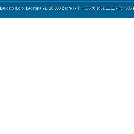
Jer ako je pravednik Božji sin,
Laudato d.o.o. Laginjina 7a, 10 000 Zagreb / T: +385 (0)1461 11 11 / F: +38
On će se za nj zauzeti
i izbavit će ga iz ruku neprijateljskih.
Zato ga iskušajmo porugom i muko
da istražimo blagost njegovu
i da prosudimo strpljivost njegovu.
Osudimo ga na smrt sramotnu,
jer će mu, kako veli, doći izbavljenje
Tako oni misle, ali se varaju,
jer ih zloća njihova zasljepljuje.
Oni ne znaju tajna Božjih,
ne očekuju nagradu za svetost,
ne vjeruju u naknadu čistim dušama.