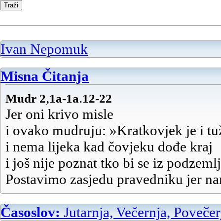
Ivan Nepomuk
Misna Čitanja
,
.
Mudr 2
1a-1a
12-22
Jer oni krivo misle
i ovako mudruju:
»Kratkovjek je i tu
i nema lijeka kad čovjeku dođe kraj
i još nije poznat tko bi se iz podzeml
Postavimo zasjedu pravedniku jer n
i protivi se našem ponašanju,
predbacuje nam prijestupe protiv Za
Časoslov:
Jutarnja, Večernja, Povečer