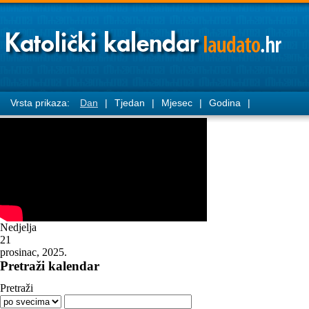
Vrsta prikaza:
Dan
|
Tjedan
|
Mjesec
|
Godina
|
Nedjelja
21
prosinac, 2025.
Pretraži kalendar
Pretraži