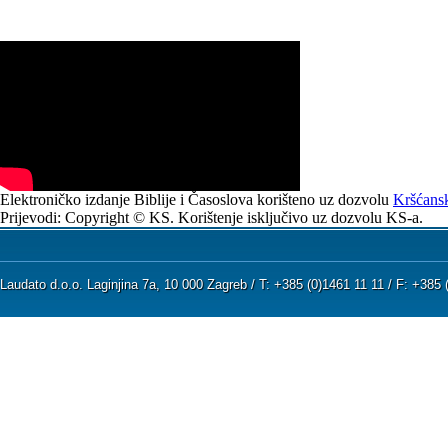
Elektroničko izdanje Biblije i Časoslova korišteno uz dozvolu
Kršćansk
Prijevodi: Copyright © KS. Korištenje isključivo uz dozvolu KS-a.
Laudato d.o.o. Laginjina 7a, 10 000 Zagreb / T: +385 (0)1461 11 11 / F: +38