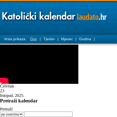
Vrsta prikaza:
Dan
|
Tjedan
|
Mjesec
|
Godina
|
Četvrtak
23
listopad, 2025.
Pretraži kalendar
Pretraži