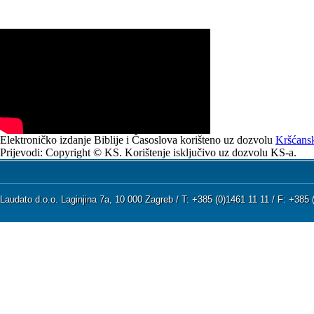
Elektroničko izdanje Biblije i Časoslova korišteno uz dozvolu
Kršćansk
Prijevodi: Copyright © KS. Korištenje isključivo uz dozvolu KS-a.
Laudato d.o.o. Laginjina 7a, 10 000 Zagreb / T: +385 (0)1461 11 11 / F: +38