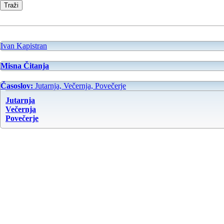
Ivan Kapistran
Misna Čitanja
Časoslov:
Jutarnja, Večernja, Povečerje
Jutarnja
Večernja
Povečerje