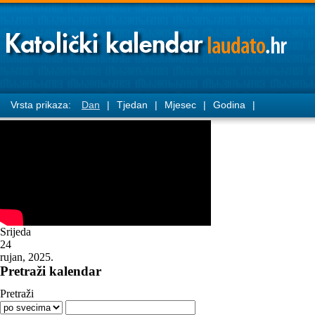
Vrsta prikaza:
Dan
|
Tjedan
|
Mjesec
|
Godina
|
Srijeda
24
rujan, 2025.
Pretraži kalendar
Pretraži