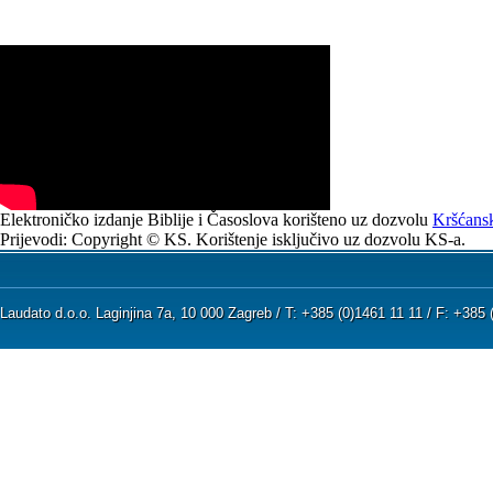
Elektroničko izdanje Biblije i Časoslova korišteno uz dozvolu
Kršćansk
Prijevodi: Copyright © KS. Korištenje isključivo uz dozvolu KS-a.
Laudato d.o.o. Laginjina 7a, 10 000 Zagreb / T: +385 (0)1461 11 11 / F: +38