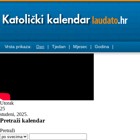
Vrsta prikaza:
Dan
|
Tjedan
|
Mjesec
|
Godina
|
Utorak
25
studeni, 2025.
Pretraži kalendar
Pretraži