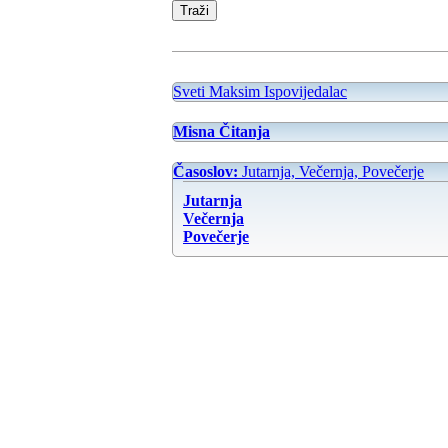
Sveti Maksim Ispovijedalac
Misna Čitanja
Časoslov:
Jutarnja, Večernja, Povečerje
Jutarnja
Večernja
Povečerje