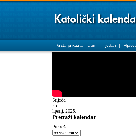
Vrsta prikaza:
Dan
|
Tjedan
|
Mjese
Srijeda
25
lipanj, 2025.
Pretraži kalendar
Pretraži