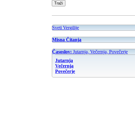
Sveti Vergilije
Misna Čitanja
Časoslov:
Jutarnja, Večernja, Povečerje
Jutarnja
Večernja
Povečerje