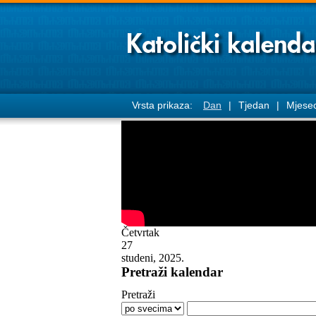
Vrsta prikaza:
Dan
|
Tjedan
|
Mjese
Četvrtak
27
studeni, 2025.
Pretraži kalendar
Pretraži