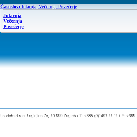
Časoslov:
Jutarnja, Večernja, Povečerje
Jutarnja
Večernja
Povečerje
Laudato d.o.o. Laginjina 7a, 10 000 Zagreb / T: +385 (0)1461 11 11 / F: +38