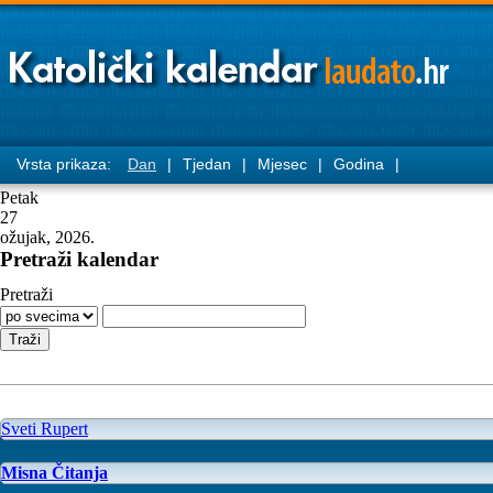
Vrsta prikaza:
Dan
|
Tjedan
|
Mjesec
|
Godina
|
Petak
27
ožujak, 2026.
Pretraži kalendar
Pretraži
Sveti Rupert
Misna Čitanja