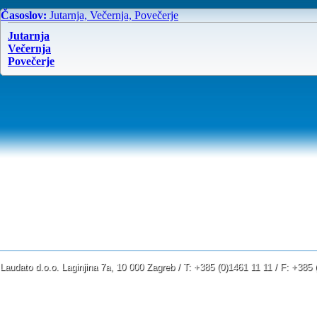
Časoslov:
Jutarnja, Večernja, Povečerje
Jutarnja
Večernja
Povečerje
Laudato d.o.o. Laginjina 7a, 10 000 Zagreb / T: +385 (0)1461 11 11 / F: +38