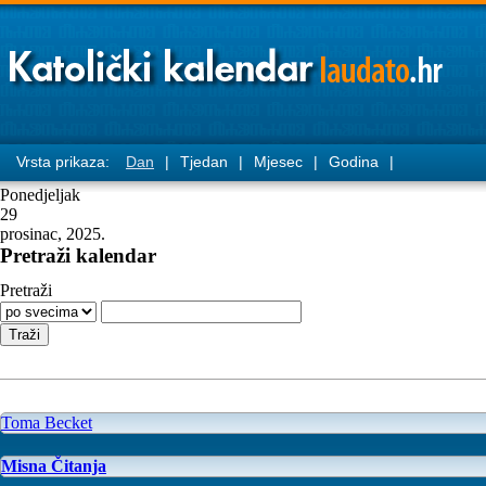
Vrsta prikaza:
Dan
|
Tjedan
|
Mjesec
|
Godina
|
Ponedjeljak
29
prosinac, 2025.
Pretraži kalendar
Pretraži
Toma Becket
Misna Čitanja