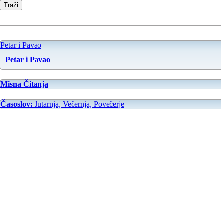
Petar i Pavao
Petar i Pavao
Misna Čitanja
Časoslov:
Jutarnja, Večernja, Povečerje