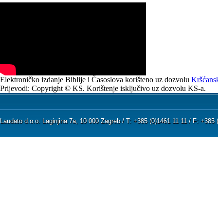
Elektroničko izdanje Biblije i Časoslova korišteno uz dozvolu
Kršćansk
Prijevodi: Copyright © KS. Korištenje isključivo uz dozvolu KS-a.
Laudato d.o.o. Laginjina 7a, 10 000 Zagreb / T: +385 (0)1461 11 11 / F: +38