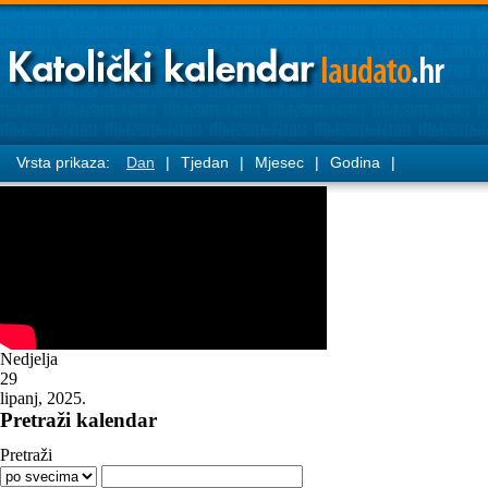
Vrsta prikaza:
Dan
|
Tjedan
|
Mjesec
|
Godina
|
Nedjelja
29
lipanj, 2025.
Pretraži kalendar
Pretraži