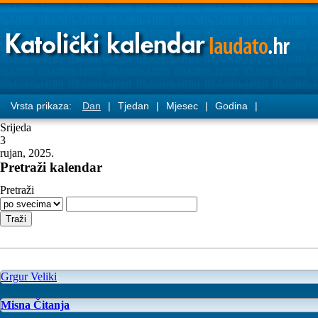
Vrsta prikaza:
Dan
|
Tjedan
|
Mjesec
|
Godina
|
Srijeda
3
rujan, 2025.
Pretraži kalendar
Pretraži
Grgur Veliki
Misna Čitanja