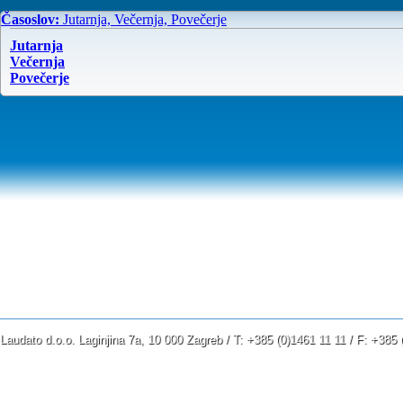
Časoslov:
Jutarnja, Večernja, Povečerje
Jutarnja
Večernja
Povečerje
Laudato d.o.o. Laginjina 7a, 10 000 Zagreb / T: +385 (0)1461 11 11 / F: +38