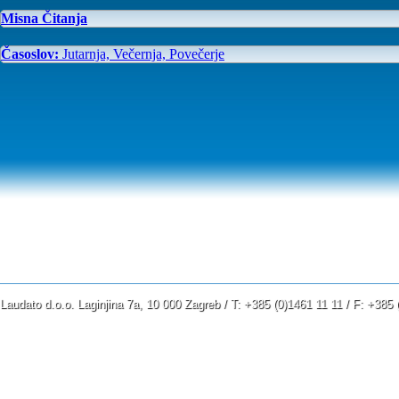
Misna Čitanja
Časoslov:
Jutarnja, Večernja, Povečerje
Laudato d.o.o. Laginjina 7a, 10 000 Zagreb / T: +385 (0)1461 11 11 / F: +38