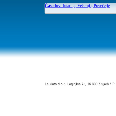
Časoslov:
Jutarnja, Večernja, Povečerje
Laudato d.o.o. Laginjina 7a, 10 000 Zagreb / T