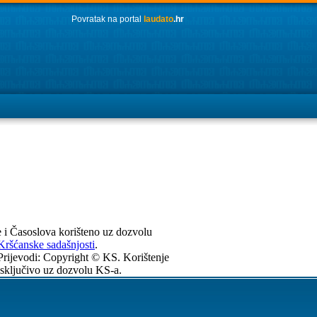
Povratak na portal
laudato
.hr
e i Časoslova korišteno uz dozvolu
Kršćanske sadašnjosti
.
Prijevodi: Copyright © KS. Korištenje
isključivo uz dozvolu KS-a.