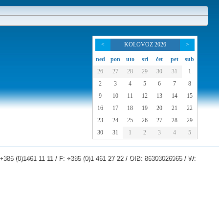
<
KOLOVOZ 2026
>
ned
pon
uto
sri
čet
pet
sub
26
27
28
29
30
31
1
2
3
4
5
6
7
8
9
10
11
12
13
14
15
16
17
18
19
20
21
22
23
24
25
26
27
28
29
30
31
1
2
3
4
5
: +385 (0)1461 11 11 / F: +385 (0)1 461 27 22 / OIB: 86303026965 / W:
www.lau