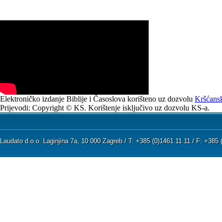
Elektroničko izdanje Biblije i Časoslova korišteno uz dozvolu
Kršćansk
Prijevodi: Copyright © KS. Korištenje isključivo uz dozvolu KS-a.
Laudato d.o.o. Laginjina 7a, 10 000 Zagreb / T: +385 (0)1461 11 11 / F: +38