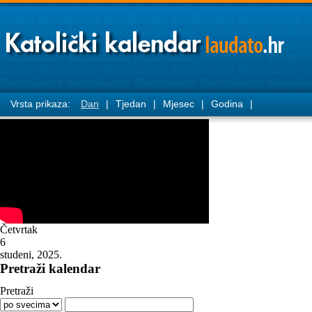
Vrsta prikaza:
Dan
|
Tjedan
|
Mjesec
|
Godina
|
Četvrtak
6
studeni, 2025.
Pretraži kalendar
Pretraži