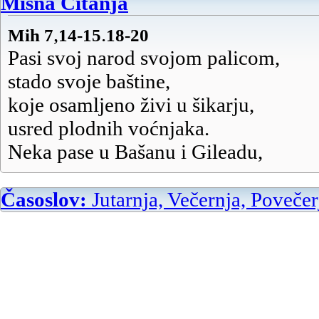
Misna Čitanja
,
.
Mih 7
14-15
18-20
Pasi svoj narod svojom palicom,
stado svoje baštine,
koje osamljeno živi u šikarju,
usred plodnih voćnjaka.
Neka pase u Bašanu i Gileadu,
kao u davne dane!
Kao u dane kad si izašao iz Egipta,
Časoslov:
Jutarnja, Večernja, Povečer
pokaži nam čudesa!
Tko je Bog kao ti
koji prašta krivnju,
koji grijeh oprašta
i prelazi preko prekršaja