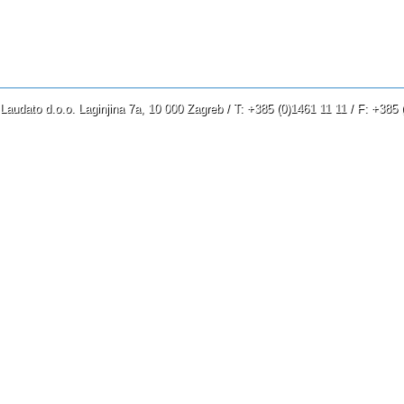
ostatka baštine svoje,
koji ne ustraje dovijeka u svome gnj
nego uživa u pomilovanju?
Još jednom, imaj milosti za nas!
Laudato d.o.o. Laginjina 7a, 10 000 Zagreb / T: +385 (0)1461 11 11 / F: +38
Satri naše opačine,
baci na dno mora
sve grijehe naše!
Udijeli Jakovu vjernost svoju,
dobrotu svoju Abrahamu,
kako si se zakleo ocima našim
od dana iskonskih.