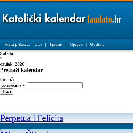
Vrsta prikaza:
Dan
|
Tjedan
|
Mjesec
|
Godina
|
Subota
7
ožujak, 2026.
Pretraži kalendar
Pretraži
Perpetua i Felicita