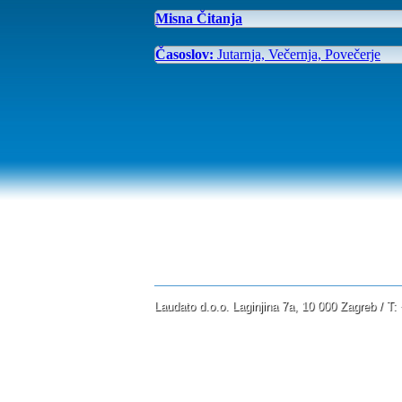
Misna Čitanja
Časoslov:
Jutarnja, Večernja, Povečerje
Laudato d.o.o. Laginjina 7a, 10 000 Zagreb / T