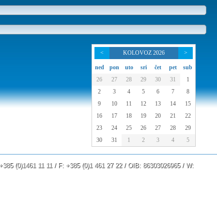
<
KOLOVOZ 2026
>
ned
pon
uto
sri
čet
pet
sub
26
27
28
29
30
31
1
2
3
4
5
6
7
8
9
10
11
12
13
14
15
16
17
18
19
20
21
22
23
24
25
26
27
28
29
30
31
1
2
3
4
5
: +385 (0)1461 11 11 / F: +385 (0)1 461 27 22 / OIB: 86303026965 / W:
www.lau