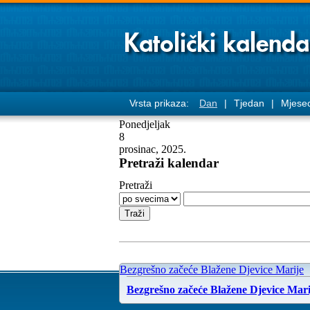
Vrsta prikaza:
Dan
|
Tjedan
|
Mjese
Ponedjeljak
8
prosinac, 2025.
Pretraži kalendar
Pretraži
Bezgrešno začeće Blažene Djevice Marije
Bezgrešno začeće Blažene Djevice Mari