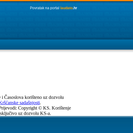
Povratak na portal
laudato
.hr
e i Časoslova korišteno uz dozvolu
Kršćanske sadašnjosti
.
Prijevodi: Copyright © KS. Korištenje
isključivo uz dozvolu KS-a.