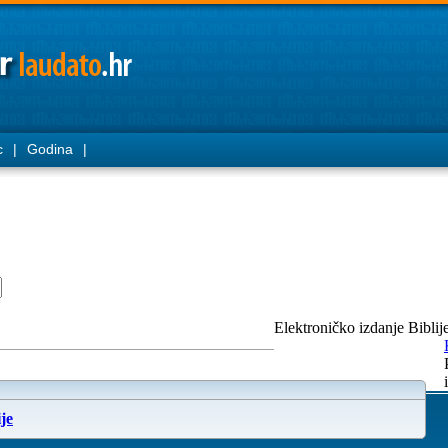
c
|
Godina
|
Elektroničko izdanje Biblij
je