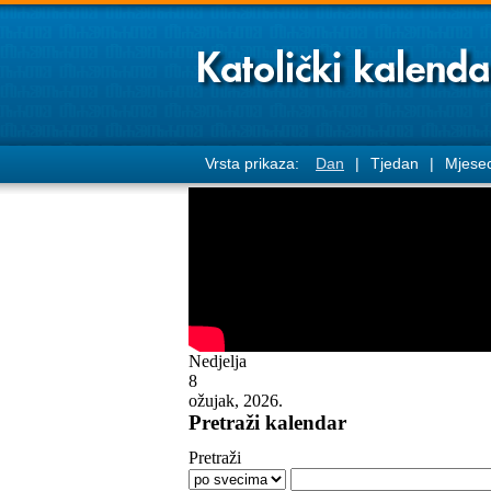
Vrsta prikaza:
Dan
|
Tjedan
|
Mjese
Nedjelja
8
ožujak, 2026.
Pretraži kalendar
Pretraži