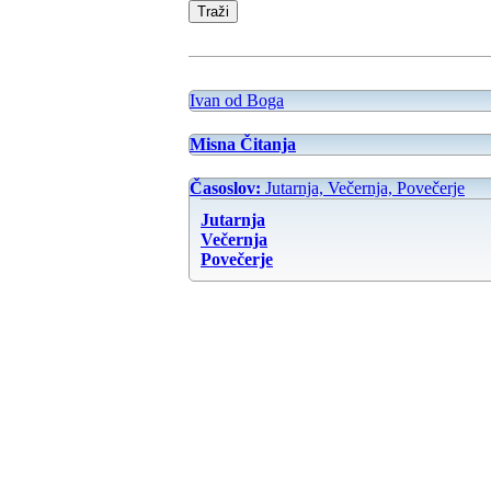
Ivan od Boga
Misna Čitanja
Časoslov:
Jutarnja, Večernja, Povečerje
Jutarnja
Večernja
Povečerje