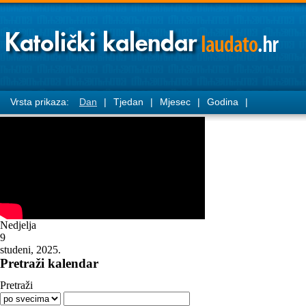
Vrsta prikaza:
Dan
|
Tjedan
|
Mjesec
|
Godina
|
Nedjelja
9
studeni, 2025.
Pretraži kalendar
Pretraži