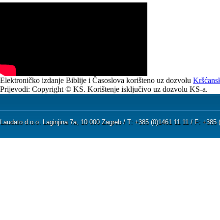
Elektroničko izdanje Biblije i Časoslova korišteno uz dozvolu
Kršćansk
Prijevodi: Copyright © KS. Korištenje isključivo uz dozvolu KS-a.
Laudato d.o.o. Laginjina 7a, 10 000 Zagreb / T: +385 (0)1461 11 11 / F: +38