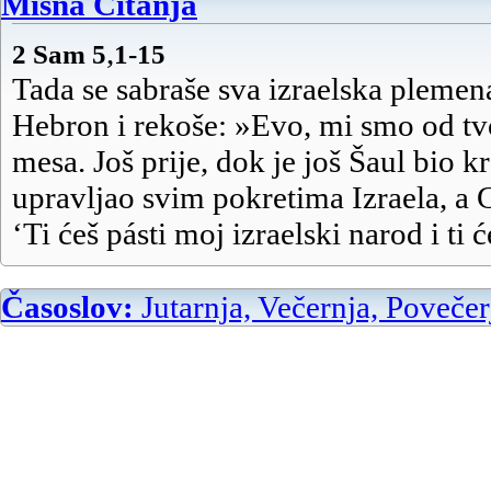
Misna Čitanja
,
2 Sam 5
1-15
Tada se sabraše sva izraelska pleme
Hebron i rekoše: »Evo, mi smo od tvo
mesa. Još prije, dok je još Šaul bio kr
upravljao svim pokretima Izraela, a G
‘Ti ćeš pásti moj izraelski narod i ti 
Izraelom!’« Tako dođoše sve izraelske
Hebron, a kralj David sklopi s njim
Časoslov:
Jutarnja, Večernja, Povečer
pred Gospodinom; i pomazaše Davida
Izraelom.
Trideset je godina bilo Davidu kad je 
kraljevao je četrdeset godina. U Heb
nad Judom sedam godina i šest mjese