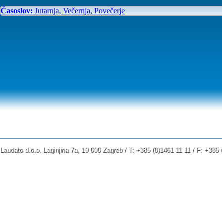
Časoslov:
Jutarnja, Večernja, Povečerje
Laudato d.o.o. Laginjina 7a, 10 000 Zagreb / T: +385 (0)1461 11 11 / F: +38