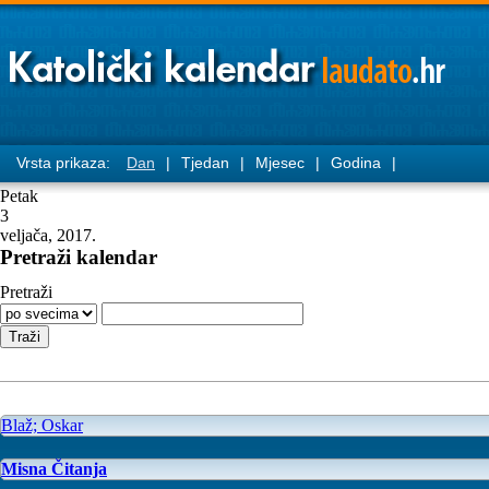
Vrsta prikaza:
Dan
|
Tjedan
|
Mjesec
|
Godina
|
Petak
3
veljača, 2017.
Pretraži kalendar
Pretraži
Blaž; Oskar
Misna Čitanja