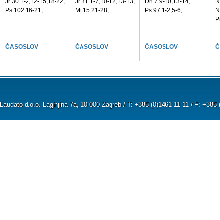
Jr 30 1-2,12-15,18-22;
Jr 31 1-7,10-12,13-13;
Dn 7 9-10,13-14;
N
Ps 102 16-21;
Mt 15 21-28;
Ps 97 1-2,5-6;
N
P
ČASOSLOV
ČASOSLOV
ČASOSLOV
Č
Laudato d.o.o. Laginjina 7a, 10 000 Zagreb / T: +385 (0)1461 11 11 / F: +38