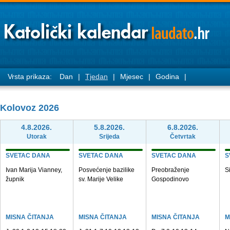
Vrsta prikaza:
Dan
|
Tjedan
|
Mjesec
|
Godina
|
Kolovoz 2026
4.8.2026.
5.8.2026.
6.8.2026.
Utorak
Srijeda
Četvrtak
SVETAC DANA
SVETAC DANA
SVETAC DANA
S
Ivan Marija Vianney,
Posvećenje bazilike
Preobraženje
S
župnik
sv. Marije Velike
Gospodinovo
MISNA ČITANJA
MISNA ČITANJA
MISNA ČITANJA
M