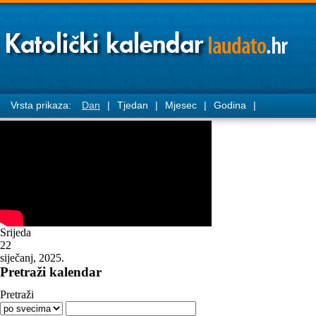
Vrsta prikaza:
Dan
|
Tjedan
|
Mjesec
|
Godina
|
Srijeda
22
siječanj, 2025.
Pretraži kalendar
Pretraži