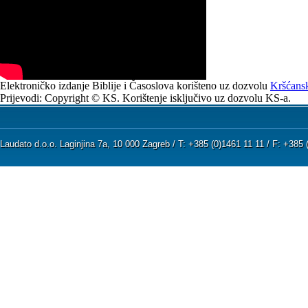
Elektroničko izdanje Biblije i Časoslova korišteno uz dozvolu
Kršćansk
Prijevodi: Copyright © KS. Korištenje isključivo uz dozvolu KS-a.
Laudato d.o.o. Laginjina 7a, 10 000 Zagreb / T: +385 (0)1461 11 11 / F: +38