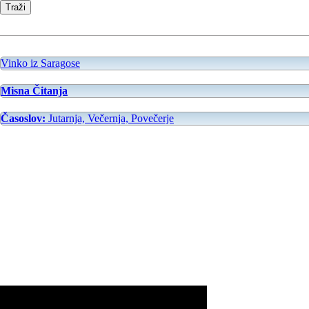
Vinko iz Saragose
Misna Čitanja
Časoslov:
Jutarnja, Večernja, Povečerje