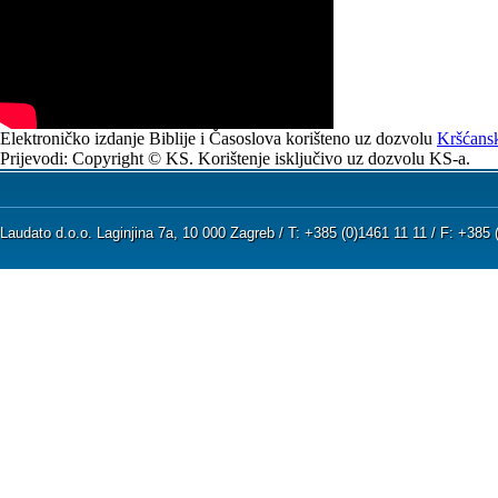
Elektroničko izdanje Biblije i Časoslova korišteno uz dozvolu
Kršćansk
Prijevodi: Copyright © KS. Korištenje isključivo uz dozvolu KS-a.
Laudato d.o.o. Laginjina 7a, 10 000 Zagreb / T: +385 (0)1461 11 11 / F: +38