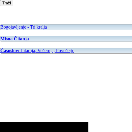
Bogojavljenje - Tri kralja
Misna Čitanja
Časoslov:
Jutarnja, Večernja, Povečerje