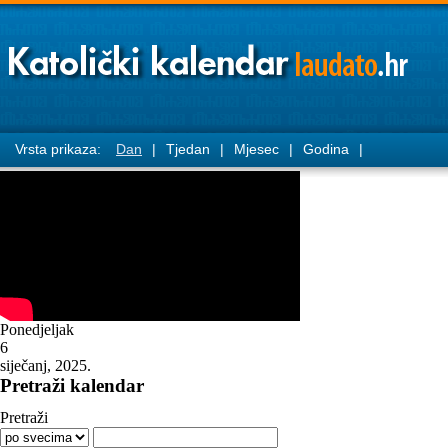
Vrsta prikaza:
Dan
|
Tjedan
|
Mjesec
|
Godina
|
Ponedjeljak
6
siječanj, 2025.
Pretraži kalendar
Pretraži