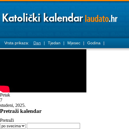
Vrsta prikaza:
Dan
|
Tjedan
|
Mjesec
|
Godina
|
Petak
7
studeni, 2025.
Pretraži kalendar
Pretraži