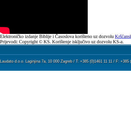
Elektroničko izdanje Biblije i Časoslova korišteno uz dozvolu
Kršćansk
Prijevodi: Copyright © KS. Korištenje isključivo uz dozvolu KS-a.
Laudato d.o.o. Laginjina 7a, 10 000 Zagreb / T: +385 (0)1461 11 11 / F: +38