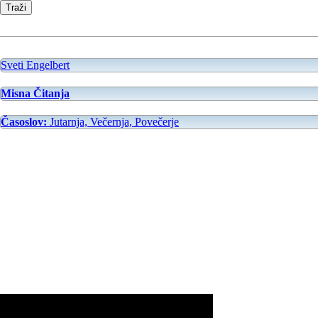
Sveti Engelbert
Misna Čitanja
Časoslov:
Jutarnja, Večernja, Povečerje