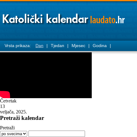
Vrsta prikaza:
Dan
|
Tjedan
|
Mjesec
|
Godina
|
Četvrtak
13
veljača, 2025.
Pretraži kalendar
Pretraži