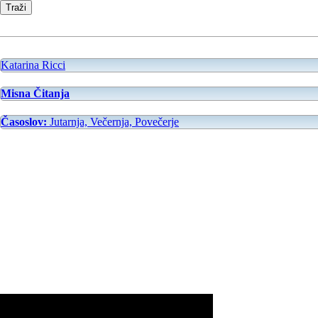
Katarina Ricci
Misna Čitanja
Časoslov:
Jutarnja, Večernja, Povečerje