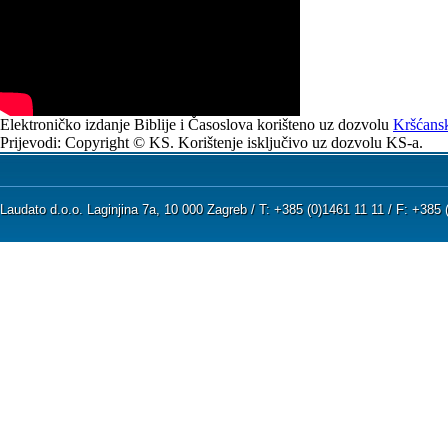
Elektroničko izdanje Biblije i Časoslova korišteno uz dozvolu
Kršćansk
Prijevodi: Copyright © KS. Korištenje isključivo uz dozvolu KS-a.
Laudato d.o.o. Laginjina 7a, 10 000 Zagreb / T: +385 (0)1461 11 11 / F: +38