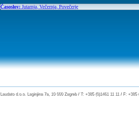
Časoslov:
Jutarnja, Večernja, Povečerje
Laudato d.o.o. Laginjina 7a, 10 000 Zagreb / T: +385 (0)1461 11 11 / F: +38