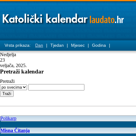
Vrsta prikaza:
Dan
|
Tjedan
|
Mjesec
|
Godina
|
Nedjelja
23
veljača, 2025.
Pretraži kalendar
Pretraži
Polikarp
Misna Čitanja