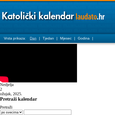
Vrsta prikaza:
Dan
|
Tjedan
|
Mjesec
|
Godina
|
Nedjelja
2
ožujak, 2025.
Pretraži kalendar
Pretraži