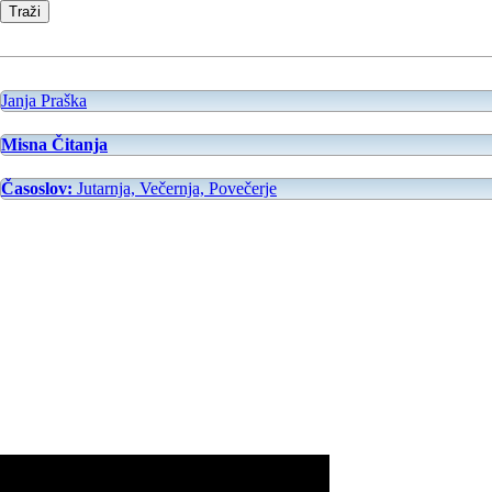
Janja Praška
Misna Čitanja
Časoslov:
Jutarnja, Večernja, Povečerje