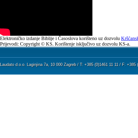
Elektroničko izdanje Biblije i Časoslova korišteno uz dozvolu
Kršćansk
Prijevodi: Copyright © KS. Korištenje isključivo uz dozvolu KS-a.
Laudato d.o.o. Laginjina 7a, 10 000 Zagreb / T: +385 (0)1461 11 11 / F: +38