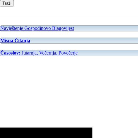
Navještenje Gospodinovo Blagovijest
Misna Čitanja
Časoslov:
Jutarnja, Večernja, Povečerje