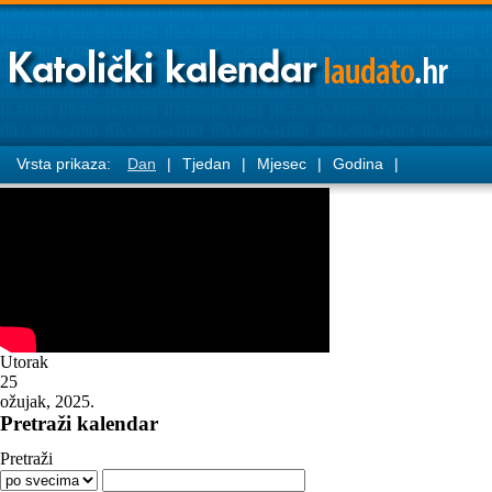
Vrsta prikaza:
Dan
|
Tjedan
|
Mjesec
|
Godina
|
Utorak
25
ožujak, 2025.
Pretraži kalendar
Pretraži