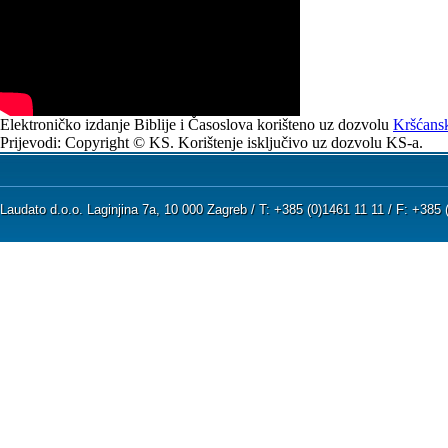
Elektroničko izdanje Biblije i Časoslova korišteno uz dozvolu
Kršćansk
Prijevodi: Copyright © KS. Korištenje isključivo uz dozvolu KS-a.
Laudato d.o.o. Laginjina 7a, 10 000 Zagreb / T: +385 (0)1461 11 11 / F: +38