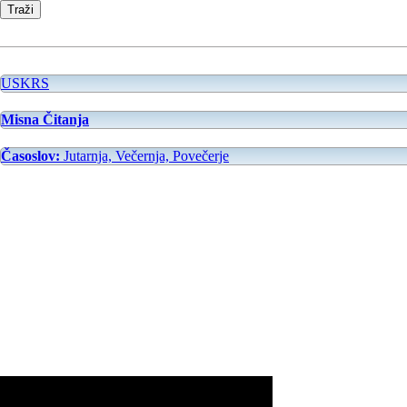
USKRS
Misna Čitanja
Časoslov:
Jutarnja, Večernja, Povečerje