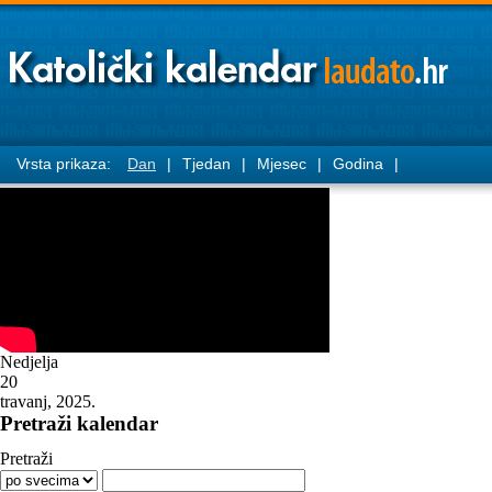
Vrsta prikaza:
Dan
|
Tjedan
|
Mjesec
|
Godina
|
Nedjelja
20
travanj, 2025.
Pretraži kalendar
Pretraži