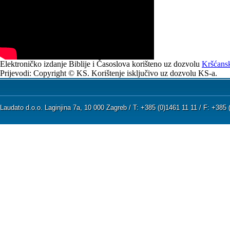
Elektroničko izdanje Biblije i Časoslova korišteno uz dozvolu
Kršćansk
Prijevodi: Copyright © KS. Korištenje isključivo uz dozvolu KS-a.
Laudato d.o.o. Laginjina 7a, 10 000 Zagreb / T: +385 (0)1461 11 11 / F: +38