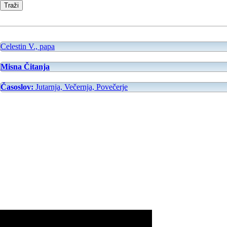
Celestin V., papa
Misna Čitanja
Časoslov:
Jutarnja, Večernja, Povečerje