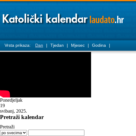
Vrsta prikaza:
Dan
|
Tjedan
|
Mjesec
|
Godina
|
Ponedjeljak
19
svibanj, 2025.
Pretraži kalendar
Pretraži