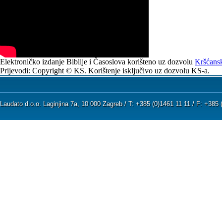
Elektroničko izdanje Biblije i Časoslova korišteno uz dozvolu
Kršćansk
Prijevodi: Copyright © KS. Korištenje isključivo uz dozvolu KS-a.
Laudato d.o.o. Laginjina 7a, 10 000 Zagreb / T: +385 (0)1461 11 11 / F: +38