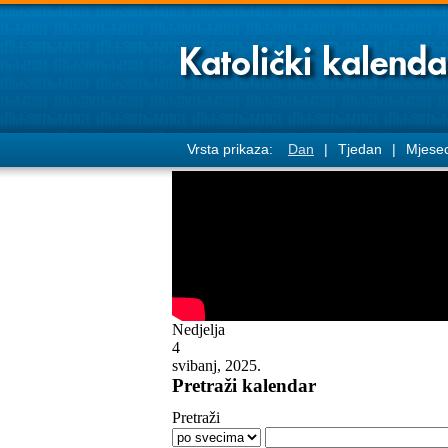
Vrsta prikaza:
Dan
|
Tjedan
|
Mjese
Nedjelja
4
svibanj, 2025.
Pretraži kalendar
Pretraži