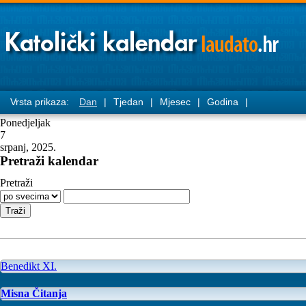
Vrsta prikaza:
Dan
|
Tjedan
|
Mjesec
|
Godina
|
Ponedjeljak
7
srpanj, 2025.
Pretraži kalendar
Pretraži
Benedikt XI.
Misna Čitanja