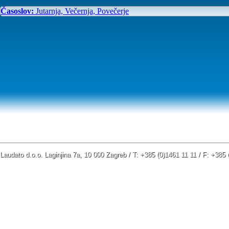
Časoslov:
Jutarnja, Večernja, Povečerje
Laudato d.o.o. Laginjina 7a, 10 000 Zagreb / T: +385 (0)1461 11 11 / F: +38