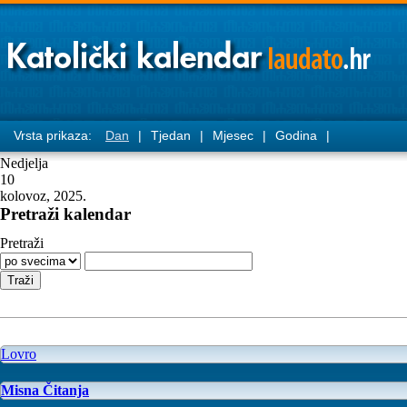
Vrsta prikaza:
Dan
|
Tjedan
|
Mjesec
|
Godina
|
Nedjelja
10
kolovoz, 2025.
Pretraži kalendar
Pretraži
Lovro
Misna Čitanja