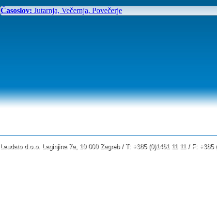
Časoslov:
Jutarnja, Večernja, Povečerje
Laudato d.o.o. Laginjina 7a, 10 000 Zagreb / T: +385 (0)1461 11 11 / F: +38