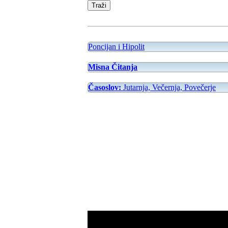
Poncijan i Hipolit
Misna Čitanja
Časoslov:
Jutarnja, Večernja, Povečerje