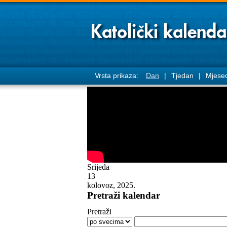
Vrsta prikaza:
Dan
|
Tjedan
|
Mjese
Srijeda
13
kolovoz, 2025.
Pretraži kalendar
Pretraži