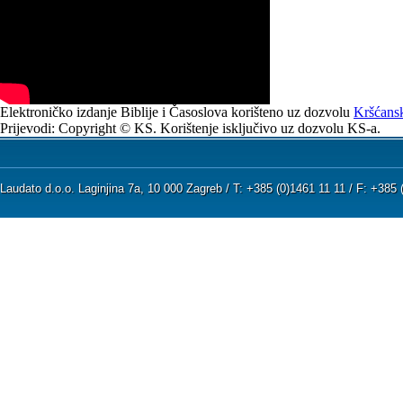
Elektroničko izdanje Biblije i Časoslova korišteno uz dozvolu
Kršćansk
Prijevodi: Copyright © KS. Korištenje isključivo uz dozvolu KS-a.
Laudato d.o.o. Laginjina 7a, 10 000 Zagreb / T: +385 (0)1461 11 11 / F: +38