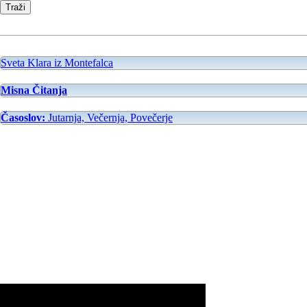
Sveta Klara iz Montefalca
Misna Čitanja
Časoslov:
Jutarnja, Večernja, Povečerje