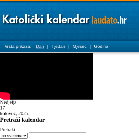
Vrsta prikaza:
Dan
|
Tjedan
|
Mjesec
|
Godina
|
Nedjelja
17
kolovoz, 2025.
Pretraži kalendar
Pretraži