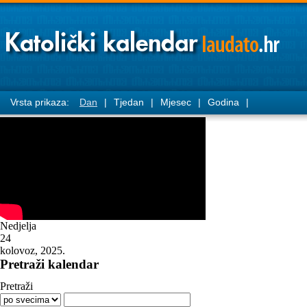
Vrsta prikaza:
Dan
|
Tjedan
|
Mjesec
|
Godina
|
Nedjelja
24
kolovoz, 2025.
Pretraži kalendar
Pretraži