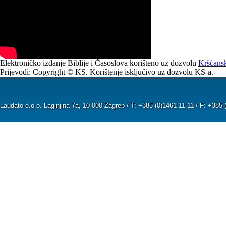
Elektroničko izdanje Biblije i Časoslova korišteno uz dozvolu
Kršćansk
Prijevodi: Copyright © KS. Korištenje isključivo uz dozvolu KS-a.
Laudato d.o.o. Laginjina 7a, 10 000 Zagreb / T: +385 (0)1461 11 11 / F: +38