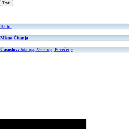
Bartol
Misna Čitanja
Časoslov:
Jutarnja, Večernja, Povečerje