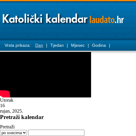
Vrsta prikaza:
Dan
|
Tjedan
|
Mjesec
|
Godina
|
Utorak
16
rujan, 2025.
Pretraži kalendar
Pretraži