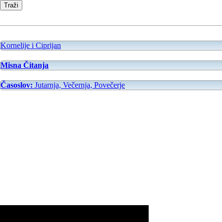
Kornelije i Ciprijan
Misna Čitanja
Časoslov:
Jutarnja, Večernja, Povečerje