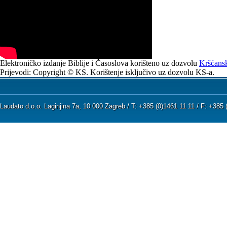
Elektroničko izdanje Biblije i Časoslova korišteno uz dozvolu
Kršćansk
Prijevodi: Copyright © KS. Korištenje isključivo uz dozvolu KS-a.
Laudato d.o.o. Laginjina 7a, 10 000 Zagreb / T: +385 (0)1461 11 11 / F: +38