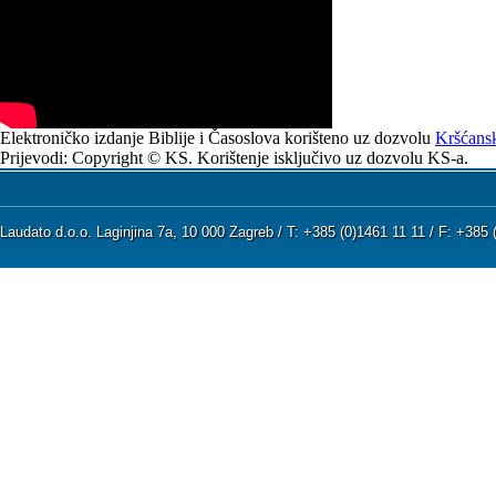
Elektroničko izdanje Biblije i Časoslova korišteno uz dozvolu
Kršćansk
Prijevodi: Copyright © KS. Korištenje isključivo uz dozvolu KS-a.
Laudato d.o.o. Laginjina 7a, 10 000 Zagreb / T: +385 (0)1461 11 11 / F: +38