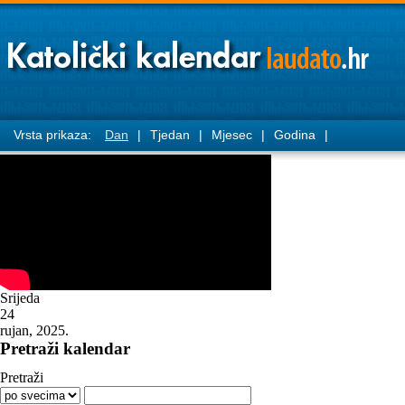
Vrsta prikaza:
Dan
|
Tjedan
|
Mjesec
|
Godina
|
Srijeda
24
rujan, 2025.
Pretraži kalendar
Pretraži