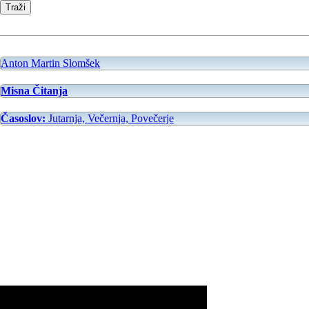
Anton Martin Slomšek
Misna Čitanja
Časoslov:
Jutarnja, Večernja, Povečerje