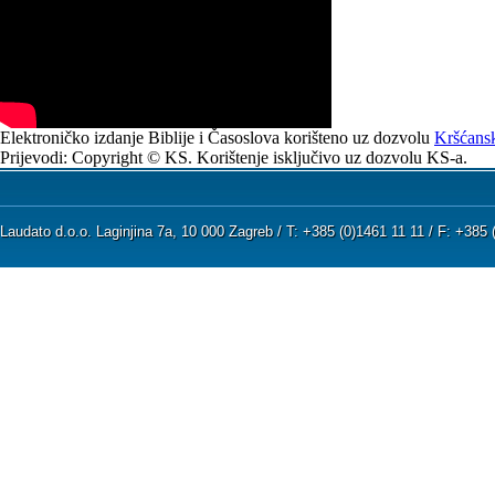
Elektroničko izdanje Biblije i Časoslova korišteno uz dozvolu
Kršćansk
Prijevodi: Copyright © KS. Korištenje isključivo uz dozvolu KS-a.
Laudato d.o.o. Laginjina 7a, 10 000 Zagreb / T: +385 (0)1461 11 11 / F: +38