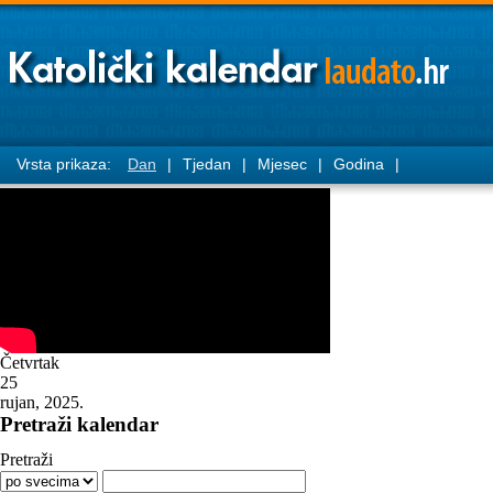
Vrsta prikaza:
Dan
|
Tjedan
|
Mjesec
|
Godina
|
Četvrtak
25
rujan, 2025.
Pretraži kalendar
Pretraži