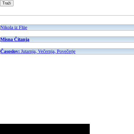
Nikola iz Flüe
Misna Čitanja
Časoslov:
Jutarnja, Večernja, Povečerje